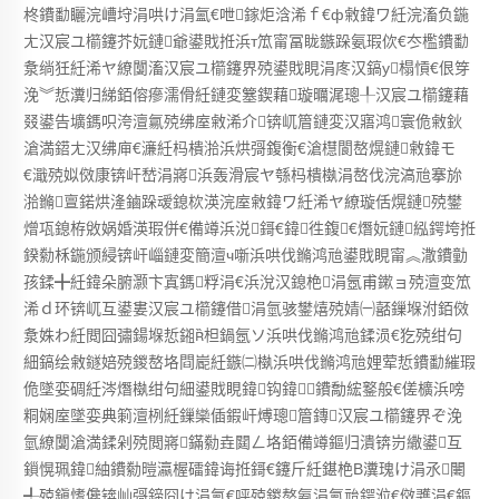
柊鐨勫矖浣嶆垨涓哄け涓氳€呭鎵炬浛浠ｆ€ф敹鍏ワ紝浣滀负鍦
ㄤ汉宸ユ櫤鑳芥妧鏈爺鍙戝拰浜т笟甯冨眬鏃跺氨瑕佽€冭檻鐨勫
洜绱狅紝浠ヤ繚闅滀汉宸ユ櫤鑳界殑鍙戝睍涓庝汉鎬у榻愩€佷笌
浼︾悊瀵归綈銆傛瘮濡傦紝鏈変簺鍥藉璇曞浘璁╀汉宸ユ櫤鑳藉
叕鍙告壙鎷呮洿澶氱殑绋庢敹浠介锛屼篃鏈変汉寤鸿寰佹敹鈥
滄満鍣ㄤ汉绋庘€濓紝杩樻湁浜烘彁鍑衡€滄櫘閬嶅熀鏈敹鍏モ
€濈殑姒傚康锛屽嵆涓嶈浜轰滑宸ヤ綔杩樻槸涓嶅伐浣滈兘搴旀
湁鏅亶鍩烘湰鏀跺叆鎴栨渶浣庢敹鍏ワ紝浠ヤ繚璇佸熀鏈殑鐢
熷瓨鎴栫敓娲婚渶瑕併€備竴浜涚鎶€鍏徃鍑€熸妧鏈紭鍔垮拰
鍨勬柇鍦颁綅锛屽崰鏈変簡澶ч噺浜哄伐鏅鸿兘鍙戝睍甯︽潵鐨勭
孩鍒╋紝鍏朵腑灏卞寘鎷粰涓€浜涗汉鎴栬涓氬甫鏉ョ殑澶变笟
浠ｄ环锛屼互鍙婁汉宸ユ櫤鑳借涓氫骇鐢熺殑婧㈠嚭鏁堢泭銆傚
洜姝わ紝閲囧彇鍚堢悊鎺柦鍋氬ソ浜哄伐鏅鸿兘鍒涢€犵殑绀句
細鎬绘敹鐩婄殑鍐嶅垎閰嶏紝鏃㈡槸浜哄伐鏅鸿兘娌荤悊鐨勫繀瑕
佹墜娈碉紝涔熸槸绀句細鍙戝睍鍏钩鍏鐨勪綋鐜般€傞櫎浜嗙
粡娴庢墜娈典箣澶栵紝鏁欒偛鍜屽煿璁篃鏄汉宸ユ櫤鑳界ぞ浼
氫繚闅滄満鍒剁殑閲嶈鏋勬垚閮ㄥ垎銆備竴鏂归潰锛岃繖鍙互
鎻愰珮鍏紬鐨勬暟瀛楃礌鍏诲拰鎶€鑳斤紝鍖栬В瀵瑰け涓氶闄
╃殑鎭愭儳锛屾彁鍗囧け涓氳€呯殑鍐嶅氨涓氳兘鍔涖€傚彟涓€鏂