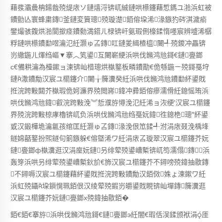
藉彂灞曟柟鍚戠殑缇庡ソ鏈熺浖锛屼絾鏈哄櫒鑳藉惁鎷ユ湁浜虹被
鐨勯亾寰蜂粛鏄釜鏈変簤璁殑璇濋銆傛垜浠湪鏃犳硶淇濊瘉
鐢熶骇鍑烘湁閬撳痉鐨勬満鍣ㄦ椂锛屽氨瑕侀檺鍒惰嚜宸辨墭浠樼
粰鏈哄櫒鐨勫喅瀹氾紝灏ゅ叾鏄叿鏈夎緝楂橀闄╃殑鍐冲畾锛
岃繖鍦ㄦ煇绉嶇▼搴︿笂鍙互闄嶄綆浜哄伐鏅鸿兘鎶€鏈亹鎯
с€備粠瀹為檯鏉ョ湅锛屾棤璁烘槸鐜板疄鐨勩€佹綔鍦ㄧ殑鎶戞垨
鏈潵鐨勪汉宸ユ櫤鑳介闄╁簲瀵癸紝浜哄伐鏅鸿兘鐨勫紑鍙戝
拰浣跨敤閮芥槸瑕佹妸濂界殑閲嶈鍏冲彛銆傛瘮濡傦紝鎴愮珛浜
哄伐鏅鸿兘鍏叡浣跨敤浼︾悊濮斿憳浼氾紝浠ョ洃绠′汉宸ユ櫤鑳
界殑浣跨敤椋庨櫓锛屼负浜哄伐鏅鸿兘绉戞妧鍏徃鎴栬璁″紑鍙
戜汉鍛樺垝瀹氱孩绾匡紝灏ゅ叾鏄湪浼佷笟鍒╃泭涓庡叕浼楀埄
鐩婂嚭鐜扮煕鐩句箣鏃躲€傛墍浠ワ紝涓庡叾璇翠汉宸ユ櫤鑳芥妧
鏈亹鎯ф槸瀵逛汉涓庢妧鏈叧绯荤殑鍙嶆槧锛屼笉濡傝鏄浜
轰笌浜哄叧绯荤殑鍙嶆槧鈥斺€斾汉宸ユ櫤鑳芥不鐞嗙殑鍏抽敭鏄
不鐞嗕汉宸ユ櫤鑳藉紑鍙戝拰浣跨敤鐨勪汉銆傚姝ょ湅鏉ワ紝
浜虹殑鑷垜鎻愰珮銆佷汉绫荤殑鍜岃皭鍙戝睍锛屾墠鏄簲瀵逛
汉宸ユ櫤鑳芥妧鏈亹鎯х殑鍏抽敭銆�
銆€銆€搴斿浜哄伐鏅鸿兘鎶€鏈亹鎯э紝闇€瑕佸洖鍒颁袱涓厓