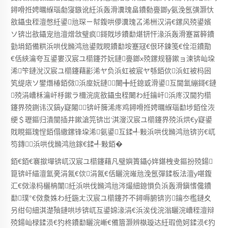
鐞嗗拰娉曞緥瑙勮寖鏃讹紝浜轰滑瀵瑰畠鐨勬亹鎯у氨浼氬彉灏忕
敋鑷虫秷澶憋紝鍙兘琛ㄧ幇鍑哄儚瀵瑰叾浠栦汉涓€鏍风殑鍙嬪
ソ锛岀敋鑷宠兘澶熷敜璧疯鎶戝埗鐨勫煁钘忓湪浜轰滑蹇冨簳鐨
勭埍銆備粠浜哄伐鏅鸿兘鍙戝睍鐨勫垵蹇冦€佷环鍊笺€佺洰鐨勩
€佸綊瀹夸互鍙婁汉宸ユ櫤鑳芥妧鏈亹鎯х殑鏍规簮鏉ョ湅锛屾垜
浠笇鏈涗汉宸ユ櫤鑳藉彲浠ヤ负浜虹被宸ヤ綔銆佽浜虹被杩囦
笂缇庡ソ鐢熸椿銆傚浜庢妧鏈闄╋紝鎴戜滑鍙互閫氳繃鎶€鏈
殑涓嶆柇瀹屽杽鏉ラ檷浣庣敋鑷虫秷闄わ紝鑰屽浜庝汉閫犳櫤
鑳界殑鍘讳汉鎬у寲闂锛屽簲浠庝鸡鐞嗗拰娉曞緥瑙勫埗銆佺洃
绠＄瓑鏂归潰闃插井鏉滄笎锛岀‘淇濅汉宸ユ櫤鑳界殑浜烘€у寲鍙
戝睍鏂瑰悜銆傝繖鏍锋垜浠氨鍙互鍒╃敤浜哄伐鏅鸿兘锛岃€屼
笉鏄浜哄伐鏅鸿兘鎵€鍒╃敤銆�
銆€銆€褰撳墠锛屼汉宸ユ櫤鑳藉凡璧嬩簣鑷姩鍖栧叏鏂扮殑鍚
箟锛屽緢澶氳亴涓氥€佽涓氥€佸矖浣嶉兘浼氬彈鍒板法澶у啿鍑
汇€傚湪杩欐柟闈紝浜哄伐鏅鸿兘涔熶細鎴愪负浜轰滑鎭愭儳鐨
勫璞°€傚洜姝わ紝鍦ㄤ汉宸ユ櫤鑳芥不鐞嗕腑锛岃鑰冭檻鏈夊
叧绀句細淇濋殰鏈哄埗锛屼互鍙婂湪涓€浜涘伐浣滃矖浣嶆秷澶辩
殑鍚屾椂鍒涢€犳柊鐨勫矖浣嶃€備篃灏辨槸璇达紝瑕佹妸鍒涢€犳