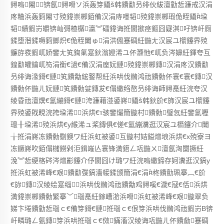
鐞嗚闂锛氬鐞嗗ソ浜轰笌鑷韩鐨勫叧绯伙紱澶勭悊濂戒汉涓
庝粬浜轰箣闂寸殑鍏崇郴銆備汉涓庤嚜韬殑鍏崇郴瑕佹眰鑷垜
韬績鍜岃皭锛屾彁楂樼瀛︾礌鍏诲拰閬撳痉鏂囧寲淇吇锛屽厠
鍒堕潪鍒嗕箣鎯炽€佹秷闄ゅ涓洪偑蹇碉紝鍦ㄤ汉宸ユ櫤鑳界殑
鐮斿彂鍜屼娇鐢ㄤ笂鍧氭寔鈥滃嬁浠ユ伓灏忚€屼负涔嬶紝鍕夸互
鍠勫皬鑰屼笉涓衡€濄€備汉涓庢妧鏈殑鍏崇郴鏄汉涓庝汉鐨勫
叧绯诲湪鎶€鏈笂鐨勪綋鐜帮紝浜哄伐鏅鸿兘鐨勬伓寰€寰€鏄汉
鐨勬伓鍦ㄦ妧鏈笂鐨勬姇鏄犮€傝繖绉嶅叧绯诲師鐞嗭紝浣夸汉
绫昏兘澶熼€氳繃鎶€鏈洿濂藉湴鍙嶈鑷韩鈥斺€斾汉宸ユ櫤鑳
界殑鍙戝睍浣挎垜浠浜烘€т骇鐢熶簡鏇村鐨勬璧忥紝鐢氳嚦
璁╂垜浠殑浜烘€у緱浠ュ桨鏄俱€傞€氳繃瀵逛汉宸ユ櫤鑳介闄
╁拰涓嶈冻鐨勬劅鐭ワ紝浜虹被鍙互鏇村姞鎰熷埌浜烘€х殑寮ヨ
冻鐝嶈吹銆傝櫧鐒剁洰鍓嶉亾寰锋満鍣ㄥ瓨鍦ㄨ澶氬洶闅撅紝
浼︾悊绠楁硶涔熷彲鑳介伃閬囧け璐ワ紝浣嗚繖鍗存妸瀵逛汉鎬у
拰浜虹被浠峰€艰鐨勫弽鎬濇帹鍒颁簡涓€涓柊鐨勯珮搴︹€斺
€旀鏄汉绫绘寔缁浜哄伐鏅鸿兘鐨勪鸡鐞嗘€濊€冦€佸浜烘
満鍏崇郴鐨勬繁搴﹀瑙嗭紝鎵嶆湁浜嗗浜虹被浠峰€艰鏇翠负
娣卞埢鐨勭悊瑙ｃ€備笌鎶€鏈拰瑙ｃ€佷笌浜哄伐鏅鸿兘鍜岃В锛
屽疄璐ㄥ氨鏄笌浜哄拰瑙ｃ€傚鏋滀汉绫诲瓨鍦ㄦ伓鐨勮蹇碉