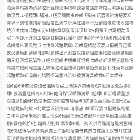
湁浜嗕鸡鐞嗚兘鍔涳紝鍏锋湁浜嗚嚜鎴戞帶鍒舵垨绾︽潫鑳藉姏銆
備汉宸ユ櫤鑳藉鏋滃叿鏈変簡閬撳痉鎯呮劅锛屼篃灏辨病鏈変粈
涔堝ソ鎭愭儳鐨勪簡銆傛墍浠ワ紝浜虹被骞堕潪鎭愭儳绫讳汉鍖栫
殑浜哄伐鏅鸿兘锛岃€屾槸鎭愭儳绂讳汉鍖栥€侀潪浜哄寲鐨勪汉
宸ユ櫤鑳斤紝鍗虫嫢鏈夋櫤鑳藉嵈杩滅浜烘€с€佽繙绂讳汉绫讳
鸡鐞嗛亾寰风殑浜哄伐鏅鸿兘銆傜浜哄寲鐨勪汉宸ユ櫤鑳界己灏
戜汉鐨勬剰蹇楀拰鎯呮劅锛岀己灏戜汉鐨勭柤鐥涘拰鐥涜嫤鐨勬劅
瑙夛紝涔熷氨涓嶅叿鏈夊悓鎯呭績鍜屽悓鐞嗗績锛屽湪鍐崇瓥鏃惰
嚜鐒舵棤娉曞畬鍏ㄤ粠浜虹殑鎰熷彈鍑哄彂銆傚洜姝わ紝浜哄伐鏅
鸿兘鐨勫彂灞曟柟鍚戝喅瀹氱潃浜虹被瀵瑰畠鐨勬€佸害銆�
銆€銆€浠庝汉绫诲彂灞曚汉宸ユ櫤鑳界殑浠峰€肩洰鏍囨潵鐪嬶紝
鏄彂灞曡兘鐞嗚В浜恒€佹湇鍔′汉鐨勬満鍣紝鏄负浜嗗疄鐜颁
汉鐨勮В鏀俱€傚熀浜庢鐩爣锛屾垜浠病鏈夊繀瑕佹亹鎯т汉宸
ユ櫤鑳借秺鏉ヨ秺鍍忎汉锛岃€屾洿搴旇鎯曚汉宸ユ櫤鑳借秺鏉
ヨ秺涓嶅儚浜猴紝璀︽儠涓€绉嶉潪浜虹被鏅鸿兘鏈哄櫒鐨勮繘鍖
栭€昏緫鈥斺€旂煡鎯呮剰鍒嗗壊寮€鏉ョ殑浜哄伐鏅鸿兘鏇村彲鎬
曘€傚綋浜哄伐鏅鸿兘鍦ㄥ悇鏂归潰閮借秺鏉ヨ秺鍍忎汉锛屽叿鏈
変汉鐨勬儏鎰熷拰蹇冩櫤锛岃兘澶熷儚浜轰竴鏍烽伒瀹堝悇绉嶄鸡