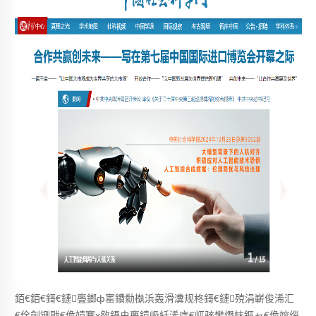
銆€銆€鎶€鏈亹鎯ф寚鐨勬槸浜轰滑瀵规柊鎶€鏈殑涓嶄俊浠汇
€佺劍铏戙€佹媴蹇х敋鑷虫亹鎱岋紝浠庤€屼骇鐢熸帓鏂ャ€佹嫆缁